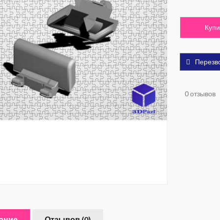
Купи
Перезв
0 отзывов
ание
Отзывов (0)