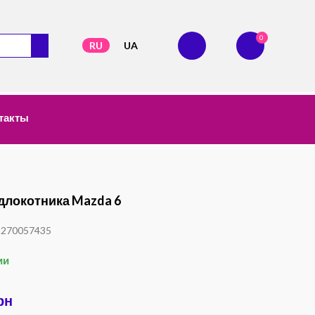
0
RU
UA
такты
длокотника Mazda 6
1270057435
ии
рн