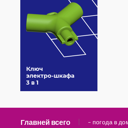
Главней всего
– погода в до