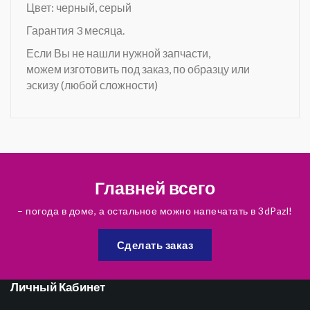
Цвет: черный, серый
Гарантия 3 месяца.
Если Вы не нашли нужной запчасти,
можем изготовить под заказ, по образцу или
эскизу (любой сложности)
Главней всего
– погода в доме, а остальное можно напечатать в 3dPazl!
Сделать заказ
Личный Кабинет