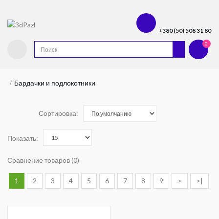
+380 (50) 508 31 80
0
Бардачки и подлокотники
Сортировка:
Показать:
Сравнение товаров (0)
1
2
3
4
5
6
7
8
9
>
>|