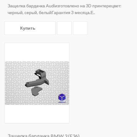
Защелка бардачка Audiизготовлено на 3D принтерецвет:
черный, серый, белыйГарантия 3 месяца.Е..
Купить
Защелка бардачка BMW 3 (E36)