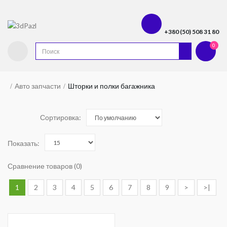
+380 (50) 508 31 80
0
Авто запчасти
Шторки и полки багажника
Сортировка:
Показать:
Сравнение товаров (0)
1
2
3
4
5
6
7
8
9
>
>|