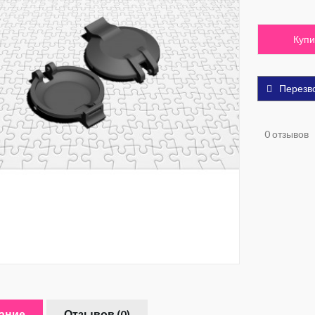
Купи
Перезв
0 отзывов
ание
Отзывов (0)