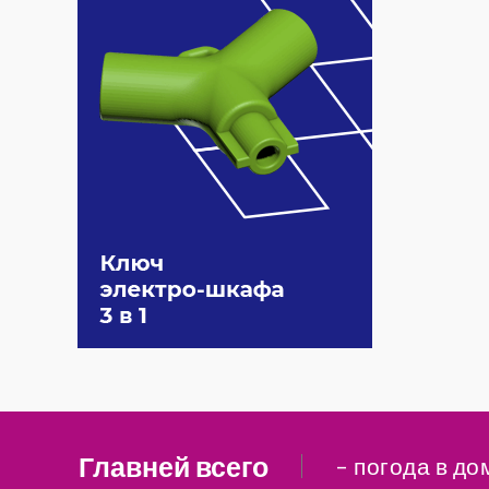
Главней всего
– погода в до