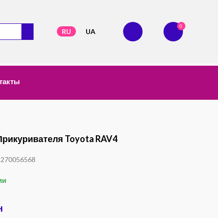
0
RU
UA
такты
рикуривателя Toyota RAV4
1270056568
ии
н