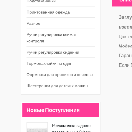
Подстаканники
Принтованная одежда
Заглу
Разное
изго
Ручки регулировки климат
Цвет: 
контроля
Модел
Ручки регулировки сидений
Гаран
Термонаклейки на одяг
Если 
Формочки для пряников и печенья
Шестеренки для детских машин
Новые Поступления
Ремкомплект заднего
подстаканника Subaru