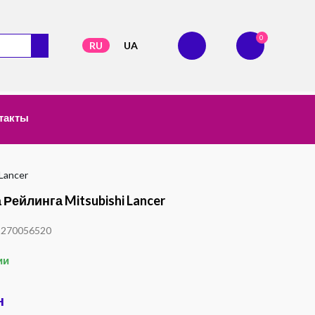
0
RU
UA
такты
Lancer
Рейлинга Mitsubishi Lancer
1270056520
ии
н