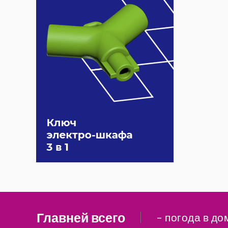
Главней всего
– погода в до