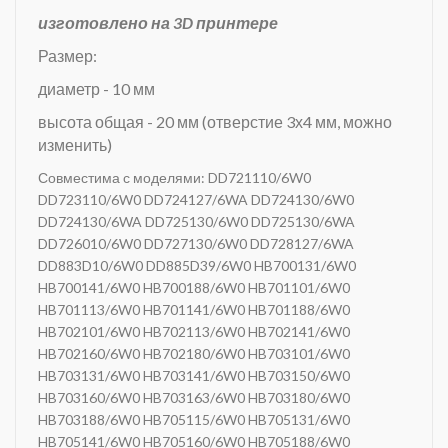
изготовлено на 3D принтере
Размер:
диаметр - 10 мм
высота общая - 20 мм (отверстие 3х4 мм, можно
изменить)
Совместима с моделями: DD721110/6W0
DD723110/6W0 DD724127/6WA DD724130/6W0
DD724130/6WA DD725130/6W0 DD725130/6WA
DD726010/6W0 DD727130/6W0 DD728127/6WA
DD883D10/6W0 DD885D39/6W0 HB700131/6W0
HB700141/6W0 HB700188/6W0 HB701101/6W0
HB701113/6W0 HB701141/6W0 HB701188/6W0
HB702101/6W0 HB702113/6W0 HB702141/6W0
HB702160/6W0 HB702180/6W0 HB703101/6W0
HB703131/6W0 HB703141/6W0 HB703150/6W0
HB703160/6W0 HB703163/6W0 HB703180/6W0
HB703188/6W0 HB705115/6W0 HB705131/6W0
HB705141/6W0 HB705160/6W0 HB705188/6W0