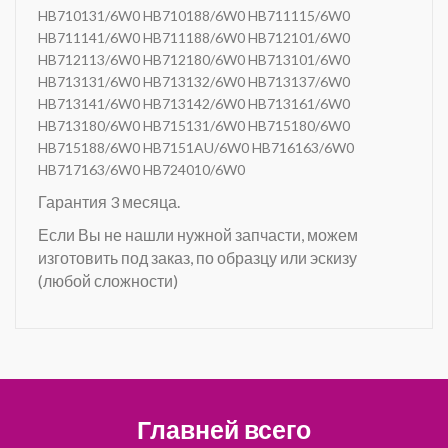
HB710131/6W0 HB710188/6W0 HB711115/6W0
HB711141/6W0 HB711188/6W0 HB712101/6W0
HB712113/6W0 HB712180/6W0 HB713101/6W0
HB713131/6W0 HB713132/6W0 HB713137/6W0
HB713141/6W0 HB713142/6W0 HB713161/6W0
HB713180/6W0 HB715131/6W0 HB715180/6W0
HB715188/6W0 HB7151AU/6W0 HB716163/6W0
HB717163/6W0 HB724010/6W0
Гарантия 3 месяца.
Если Вы не нашли нужной запчасти, можем
изготовить под заказ, по образцу или эскизу
(любой сложности)
Главней всего