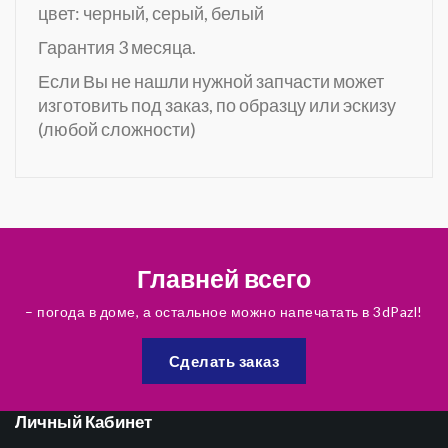
цвет: черный, серый, белый
Гарантия 3 месяца.
Если Вы не нашли нужной запчасти может
изготовить под заказ, по образцу или эскизу
(любой сложности)
Главней всего
– погода в доме, а остальное можно напечатать в 3dPazl!
Сделать заказ
Личный Кабинет