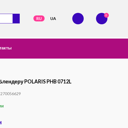
0
RU
UA
такты
Блендеру POLARIS PHB 0712L
1270056629
ии
н