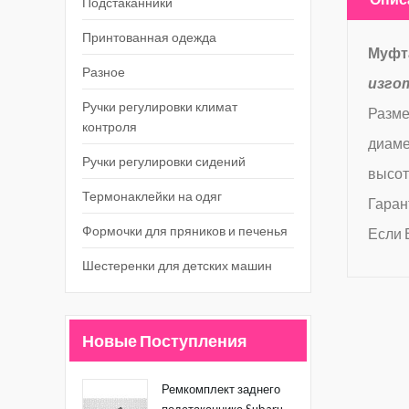
Подстаканники
Принтованная одежда
Муфта
Разное
изго
Ручки регулировки климат
Разме
контроля
диаме
Ручки регулировки сидений
высот
Термонаклейки на одяг
Гаран
Формочки для пряников и печенья
Если 
Шестеренки для детских машин
Новые Поступления
Ремкомплект заднего
подстаканника Subaru