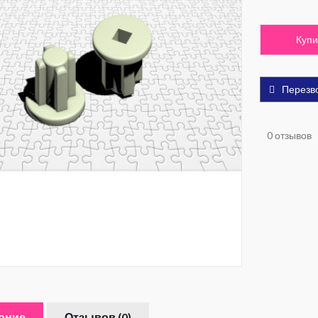
Купи
Перезв
0 отзывов
ание
Отзывов (0)