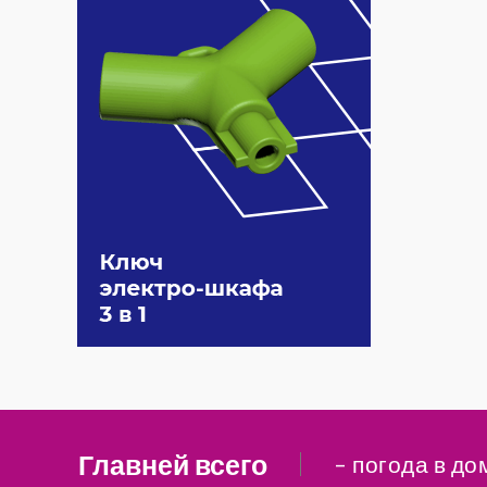
Главней всего
– погода в до