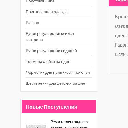
Подстаканники
Принтованная одежда
Креп
Разное
изго
Ручки регулировки климат
цвет:
контроля
Гаран
Ручки регулировки сидений
Если 
Термонаклейки на одяг
Формочки для пряников и печенья
Шестеренки для детских машин
Новые Поступления
Ремкомплект заднего
подстаканника Subaru