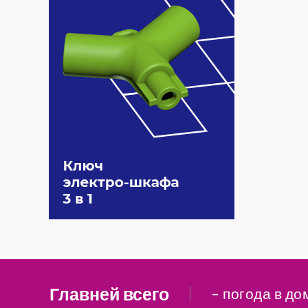
Главней всего
– погода в до