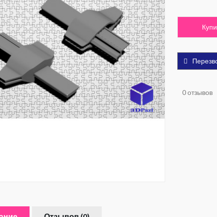
Купи
Перезв
0 отзывов
ание
Отзывов (0)