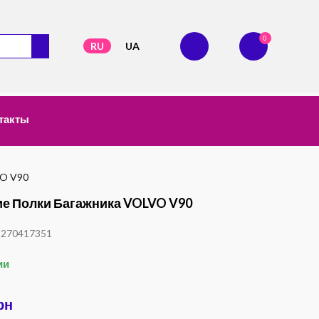
0
RU
UA
такты
VO V90
е Полки Багажника VOLVO V90
1270417351
ии
рн