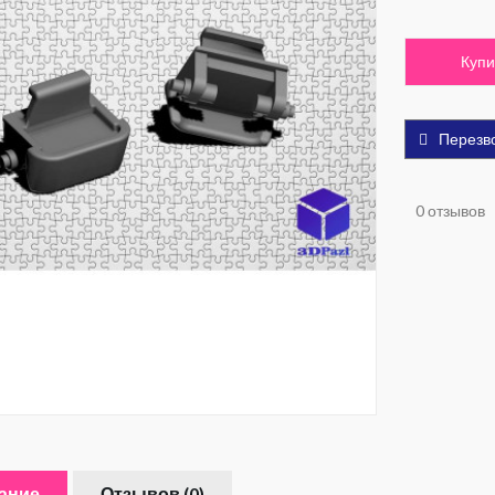
Купи
Перезв
0 отзывов
ание
Отзывов (0)