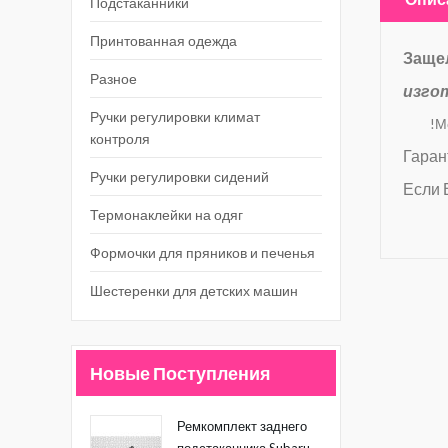
Подстаканники
Принтованная одежда
Защел
Разное
изго
Ручки регулировки климат
!Моде
контроля
Гаран
Ручки регулировки сидений
Если 
Термонаклейки на одяг
Формочки для пряников и печенья
Шестеренки для детских машин
Новые Поступления
Ремкомплект заднего
подстаканника Subaru