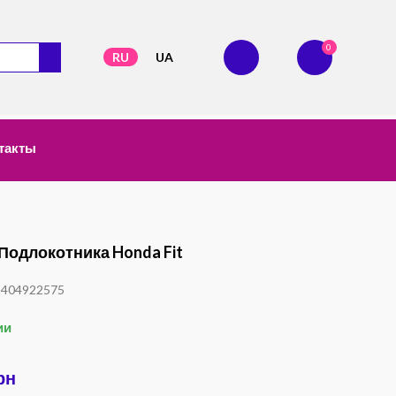
0
RU
UA
такты
Подлокотника Honda Fit
1404922575
ии
рн