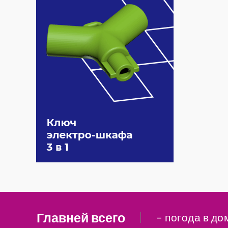
Главней всего
– погода в до