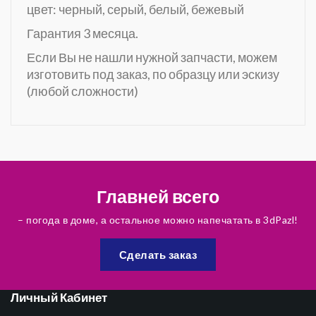
цвет: черный, серый, белый, бежевый
Гарантия 3 месяца.
Если Вы не нашли нужной запчасти, можем
изготовить под заказ, по образцу или эскизу
(любой сложности)
Главней всего
– погода в доме, а остальное можно напечатать в 3dPazl!
Сделать заказ
Личный Кабинет