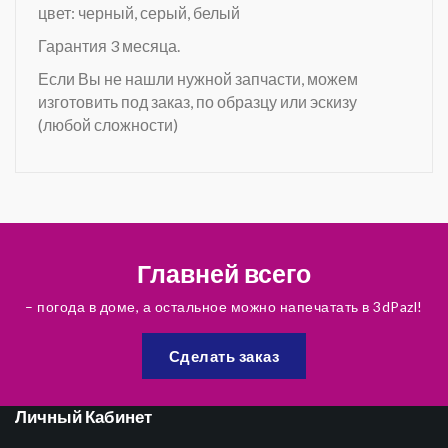
цвет: черный, серый, белый
Гарантия 3 месяца.
Если Вы не нашли нужной запчасти, можем
изготовить под заказ, по образцу или эскизу
(любой сложности)
Главней всего
– погода в доме, а остальное можно напечатать в 3dPazl!
Сделать заказ
Личный Кабинет