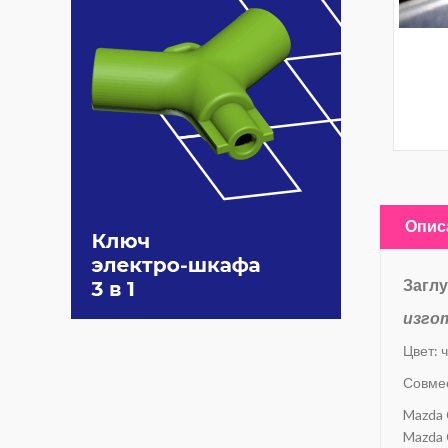
Опис
Заглу
изго
Цвет: 
Совмес
Mazda 
Mazda 