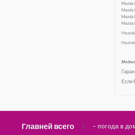
Mazda 
Mazda 
Mazda 
Mazda 
Hyunda
Hyunda
Модел
Гаран
Если 
Главней всего
– погода в до