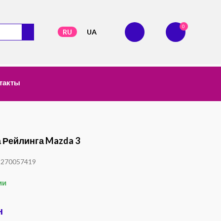
0
RU
UA
такты
 Рейлинга Mazda 3
1270057419
ии
н