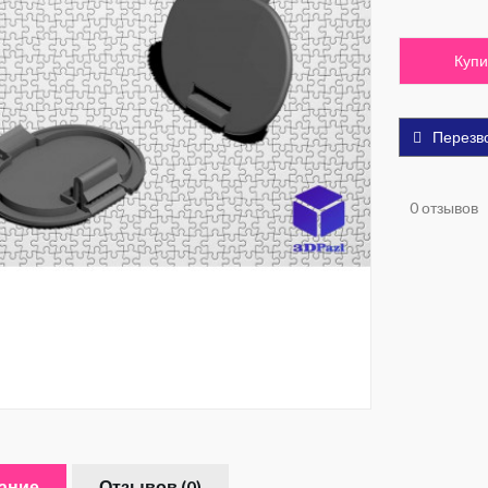
Купи
Перезв
0 отзывов
ание
Отзывов (0)