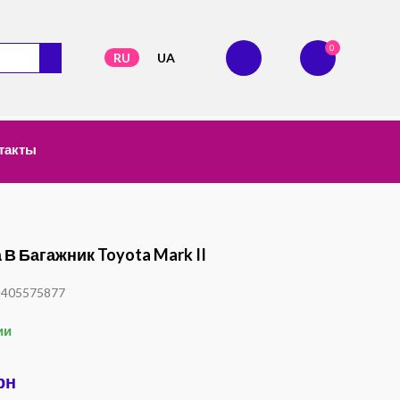
0
RU
UA
такты
 В Багажник Toyota Mark II
1405575877
ии
рн