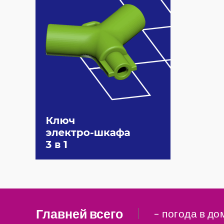
Главней всего
– погода в до