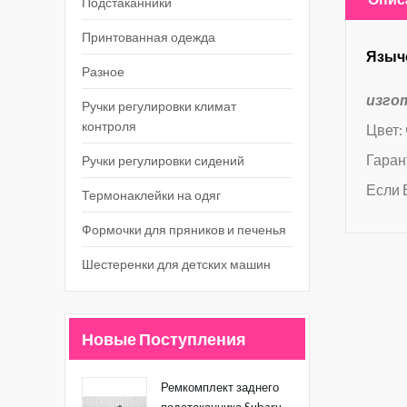
Подстаканники
Принтованная одежда
Язычо
Разное
изго
Ручки регулировки климат
контроля
Цвет:
Гаран
Ручки регулировки сидений
Если 
Термонаклейки на одяг
Формочки для пряников и печенья
Шестеренки для детских машин
Новые Поступления
Ремкомплект заднего
подстаканника Subaru