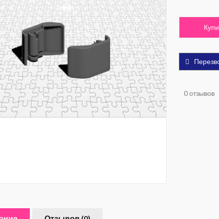
Купи
Перезв
0 отзывов
ание
Отзывов (0)