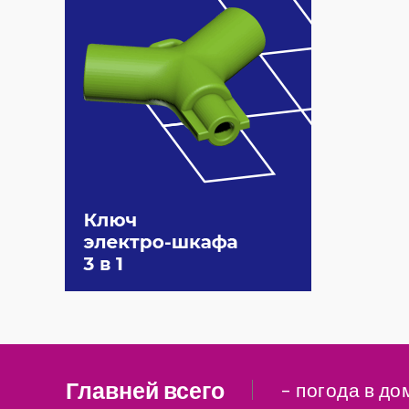
Главней всего
– погода в до