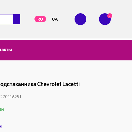
0
RU
UA
такты
одстаканника Chevrolet Lacetti
1270416951
ии
н