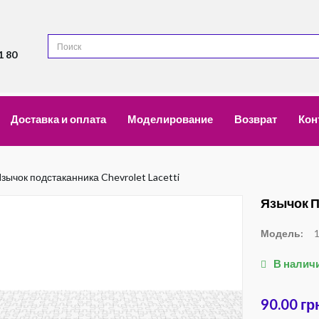
1 80
Доставка и оплата
Моделирование
Возврат
Кон
зычок подстаканника Chevrolet Lacetti
Язычок П
Модель:
В налич
90.00 гр