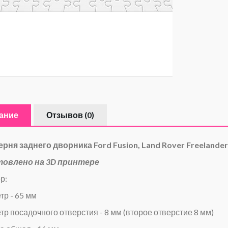
ание
Отзывов (0)
рня заднего дворника Ford Fusion, Land Rover Freelander
товлено на 3D принтере
р:
тр - 65 мм
тр посадочного отверстия - 8 мм (второе отверстие 8 мм)