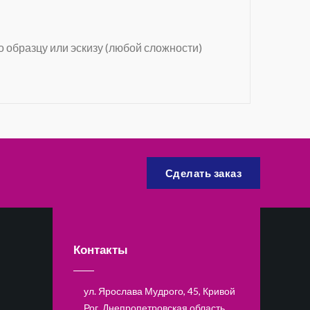
о образцу или эскизу (любой сложности)
Сделать заказ
Контакты
ул. Ярослава Мудрого, 45, Кривой
Рог, Днепропетровская область,