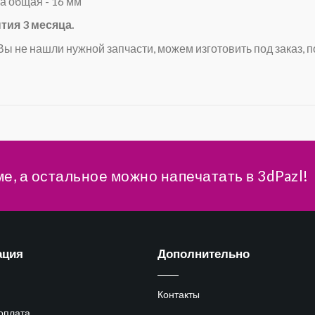
а общая - 16 мм
тия 3 месяца.
Вы не нашли нужной запчасти, можем изготовить под заказ, п
ме, а остальное можно напечатать в 3dPazl!
ация
Дополнительно
Контакты
 оплата