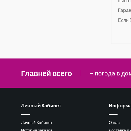
высот
Гаран
Если 
Главней всего
– погода в до
Личный Кабинет
Информ
Личный Кабинет
О нас
История заказов
Доставка и