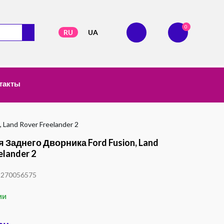
0
RU
UA
такты
 Land Rover Freelander 2
 Заднего Дворника Ford Fusion, Land
elander 2
1270056575
ии