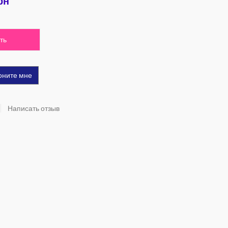
рн
ть
оните мне
Написать отзыв