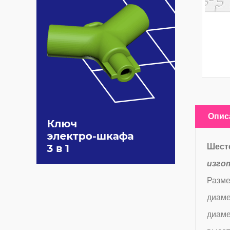
Опис
Шесте
изго
Разме
диаме
диаме