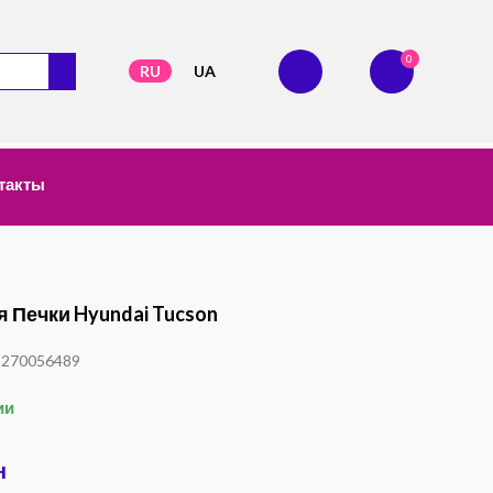
0
RU
UA
такты
 Печки Hyundai Tucson
1270056489
ии
н