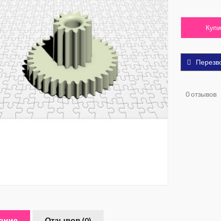
Купи
Перезв
0 отзывов
ание
Отзывов (0)