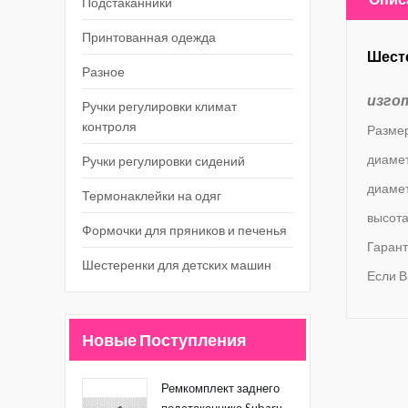
Подстаканники
Принтованная одежда
Шесте
Разное
изго
Ручки регулировки климат
контроля
Разме
диамет
Ручки регулировки сидений
диамет
Термонаклейки на одяг
высота
Формочки для пряников и печенья
Гарант
Шестеренки для детских машин
Если В
Новые Поступления
Ремкомплект заднего
подстаканника Subaru