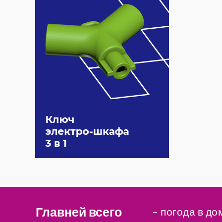
Главней всего
– погода в до