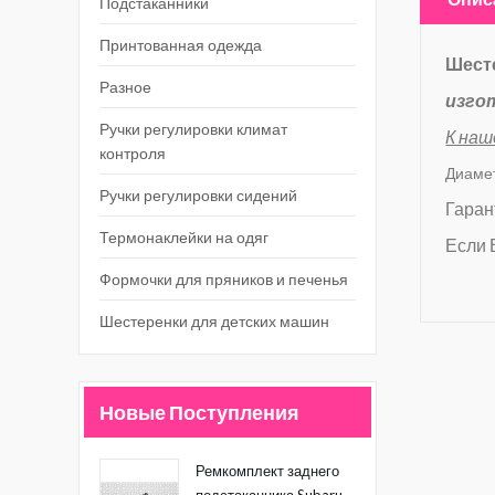
Подстаканники
Принтованная одежда
Шест
Разное
изго
Ручки регулировки климат
К наш
контроля
Диамет
Ручки регулировки сидений
Гаран
Термонаклейки на одяг
Если 
Формочки для пряников и печенья
Шестеренки для детских машин
Новые Поступления
Ремкомплект заднего
подстаканника Subaru