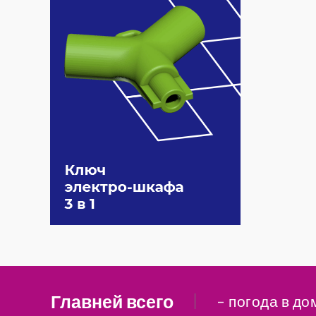
Главней всего
– погода в до