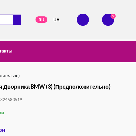
0
RU
UA
такты
жительно)
 Дворника BMW (3) (предположительно)
1324580519
ии
рн