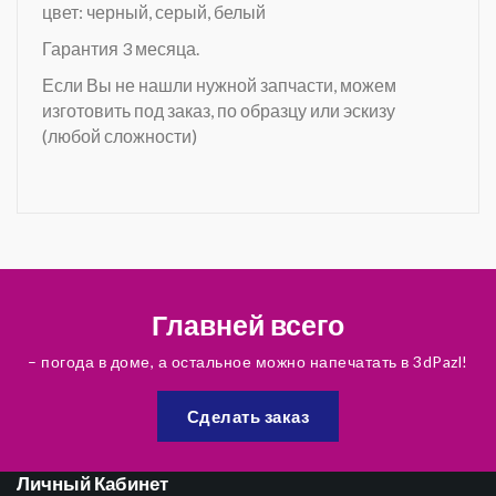
цвет: черный, серый, белый
Гарантия 3 месяца.
Если Вы не нашли нужной запчасти, можем
изготовить под заказ, по образцу или эскизу
(любой сложности)
Главней всего
– погода в доме, а остальное можно напечатать в 3dPazl!
Сделать заказ
Личный Кабинет