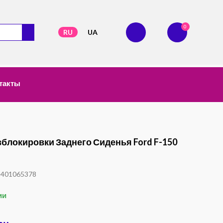
0
RU
UA
такты
зблокировки Заднего Сиденья Ford F-150
1401065378
ии