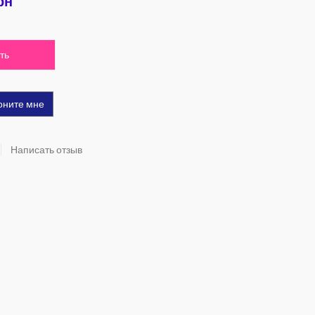
рн
ть
оните мне
Написать отзыв