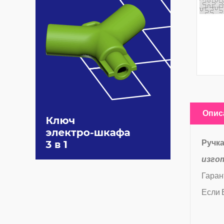
Опис
Ручка
изго
Гаран
Если 