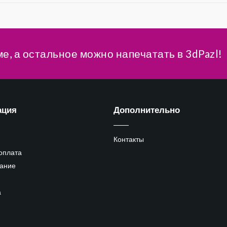
ме, а остальное можно напечатать в 3dPazl!
ация
Дополнительно
Контакты
 оплата
ание
а