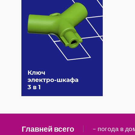
Главней всего
– погода в до