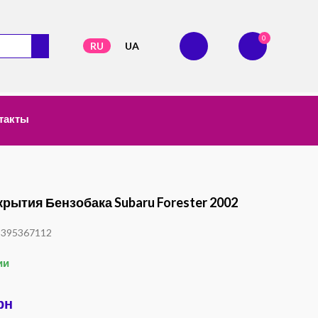
0
RU
UA
такты
крытия Бензобака Subaru Forester 2002
1395367112
ии
рн