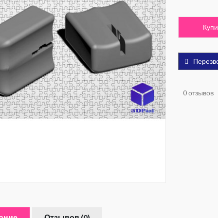
Купи
Перезв
0 отзывов
ание
Отзывов (0)