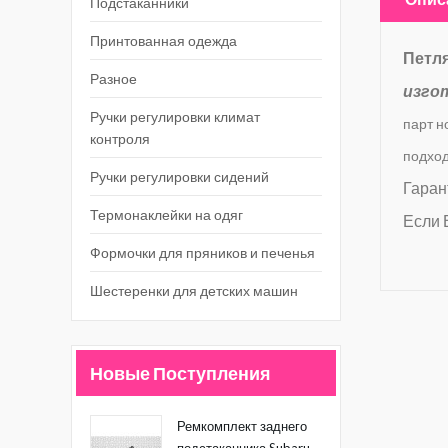
Подстаканники
Принтованная одежда
Петля
Разное
изго
Ручки регулировки климат
парт н
контроля
подходи
Ручки регулировки сидений
Гаран
Термонаклейки на одяг
Если 
Формочки для пряников и печенья
Шестеренки для детских машин
Новые Поступления
Ремкомплект заднего
подстаканника Subaru