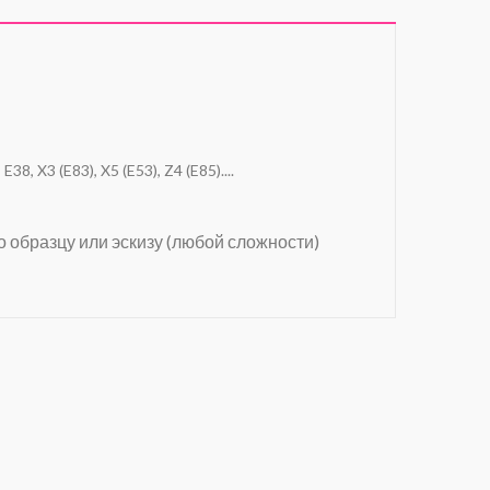
E38, X3 (E83), X5 (E53), Z4 (E85)....
о образцу или эскизу (любой сложности)