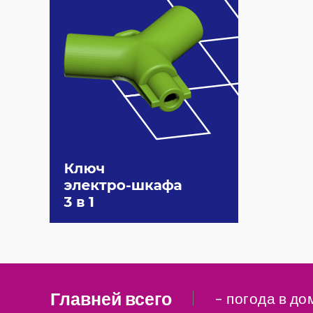
Главней всего
– погода в до