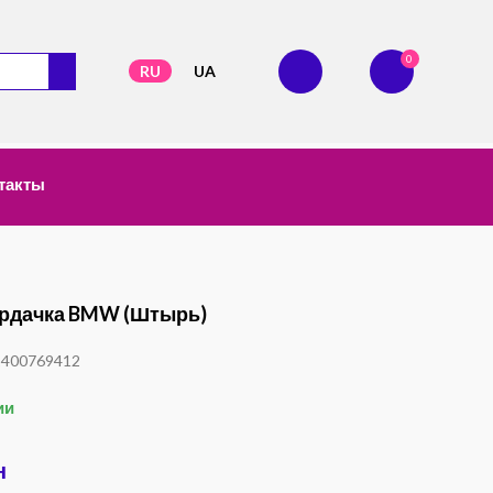
0
RU
UA
такты
ардачка BMW (штырь)
1400769412
ии
н