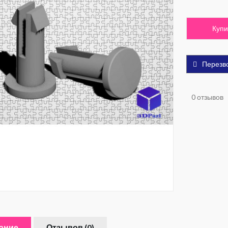
Купи
Перезв
0 отзывов
ание
Отзывов (0)