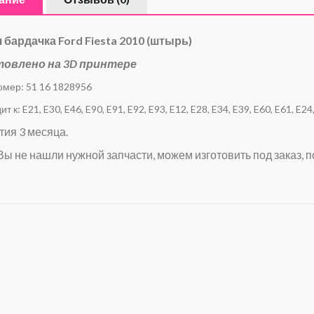
 бардачка Ford Fiesta 2010 (штырь)
товлено на 3D принтере
омер: 51 16 1828956
т к: E21, E30, E46, E90, E91, E92, E93, E12, E28, E34, E39, E60, E61, E24, 
тия 3 месяца.
Вы не нашли нужной запчасти, можем изготовить под заказ, п