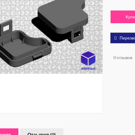
Купи
Перезв
0 отзывов
ание
Отзывов (0)