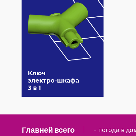
Главней всего
– погода в до