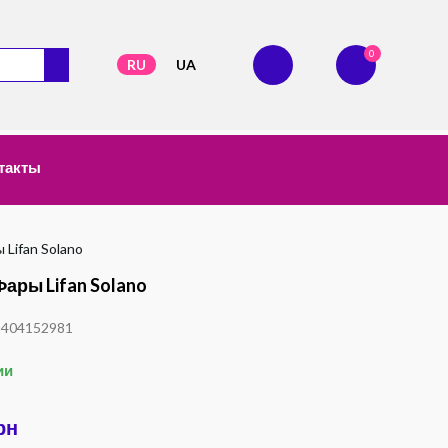
0
RU
UA
такты
Lifan Solano
ары Lifan Solano
1404152981
ии
рн