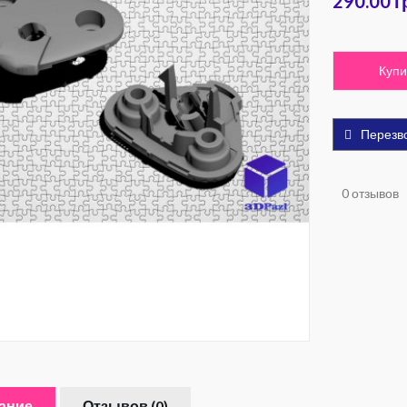
290.00 г
Купи
Перезв
0 отзывов
ание
Отзывов (0)