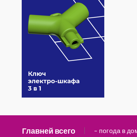
Главней всего
– погода в до