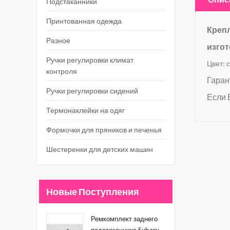
Подстаканники
Принтованная одежда
Креп
Разное
изгот
Ручки регулировки климат
Цвет: 
контроля
Гаран
Ручки регулировки сидений
Если 
Термонаклейки на одяг
Формочки для пряников и печенья
Шестеренки для детских машин
Новые Поступления
Ремкомплект заднего
подстаканника Subaru