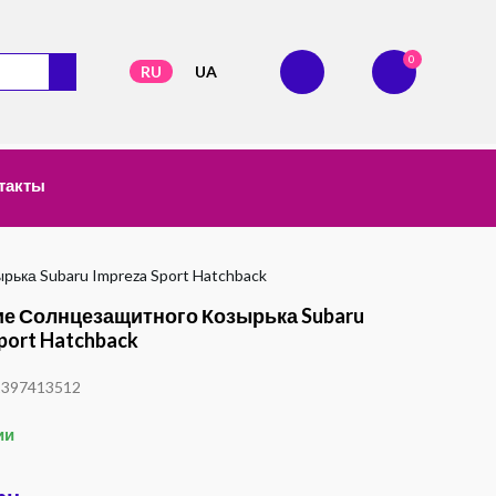
0
RU
UA
такты
рька Subaru Impreza Sport Hatchback
е Солнцезащитного Козырька Subaru
port Hatchback
1397413512
ии