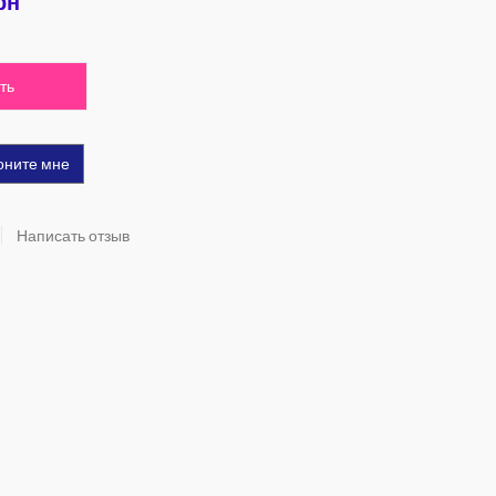
рн
ть
оните мне
Написать отзыв