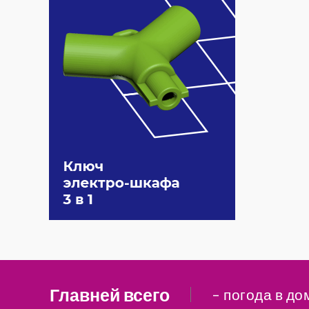
Главней всего
– погода в до