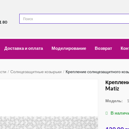
1 80
Доставка и оплата
Моделирование
Возврат
Кон
асти
Солнцезащитные козырьки
Крепление солнцезащитного коз
Креплен
Matiz
Модель:
В налич