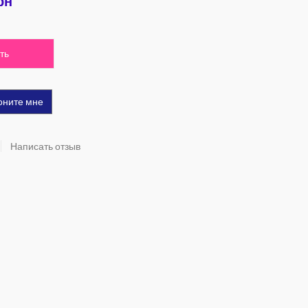
рн
ть
оните мне
Написать отзыв