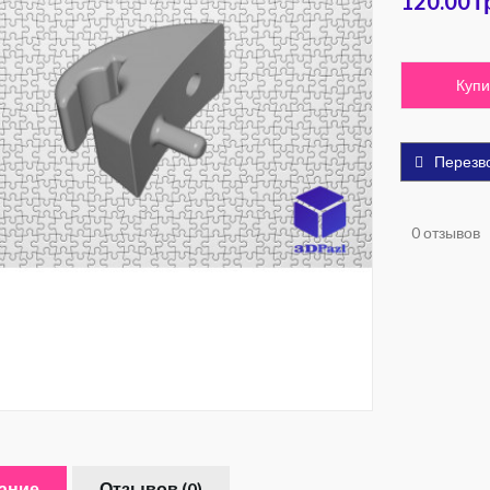
120.00 г
Купи
Перезв
0 отзывов
ание
Отзывов (0)