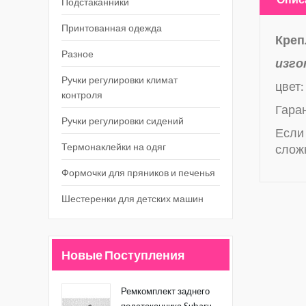
Подстаканники
Принтованная одежда
Креп
Разное
изго
Ручки регулировки климат
цвет:
контроля
Гаран
Ручки регулировки сидений
Если 
Термонаклейки на одяг
слож
Формочки для пряников и печенья
Шестеренки для детских машин
Новые Поступления
Ремкомплект заднего
подстаканника Subaru