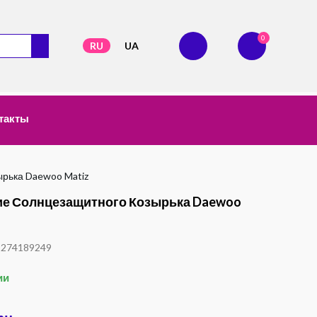
0
RU
UA
такты
ырька Daewoo Matiz
ие Солнцезащитного Козырька Daewoo
1274189249
ии