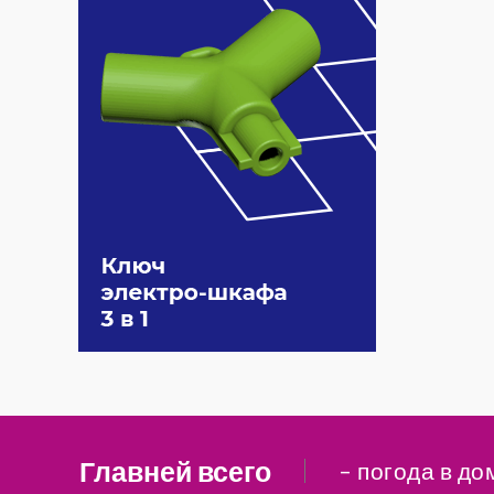
Главней всего
– погода в до