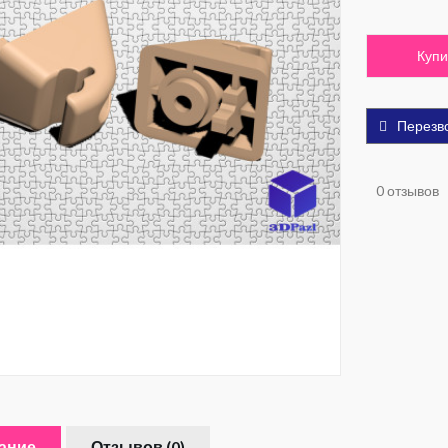
Купи
Перезв
0 отзывов
ание
Отзывов (0)