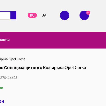
0
RU
UA
такты
рька Opel Corsa
е Солнцезащитного Козырька Opel Corsa
1270416603
ии
рн