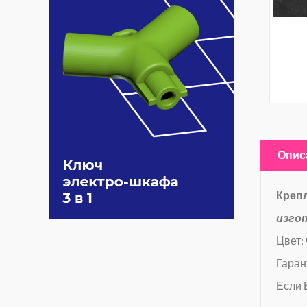
Опис
Крепл
изго
Цвет:
Гаран
Если 