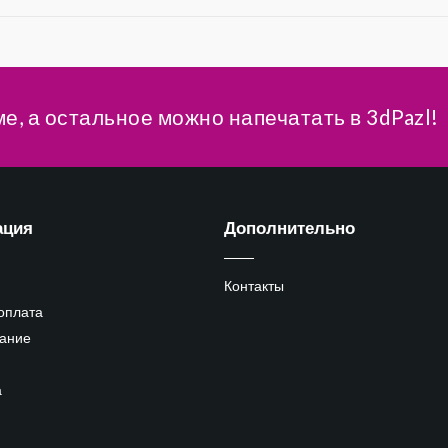
ме, а остальное можно напечатать в 3dPazl!
ация
Дополнительно
Контакты
 оплата
ание
а