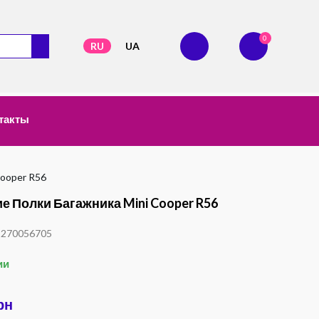
0
RU
UA
такты
Cooper R56
е Полки Багажника Mini Cooper R56
1270056705
ии
рн