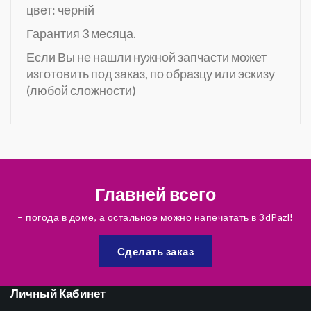
цвет: черній
Гарантия 3 месяца.
Если Вы не нашли нужной запчасти может
изготовить под заказ, по образцу или эскизу
(любой сложности)
Главней всего
– погода в доме, а остальное можно напечатать в 3dPazl!
Сделать заказ
Личный Кабинет