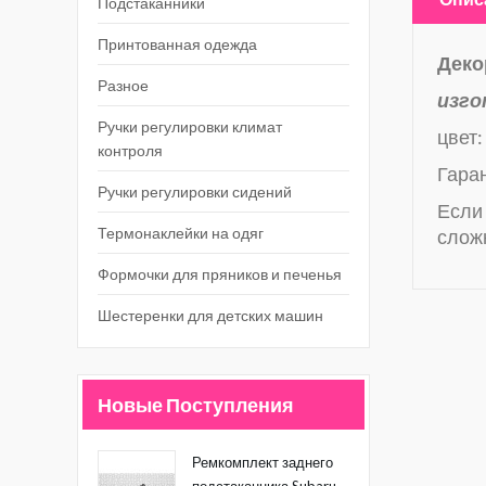
Подстаканники
Принтованная одежда
Деко
Разное
изго
Ручки регулировки климат
цвет:
контроля
Гаран
Ручки регулировки сидений
Если 
Термонаклейки на одяг
слож
Формочки для пряников и печенья
Шестеренки для детских машин
Новые Поступления
Ремкомплект заднего
подстаканника Subaru