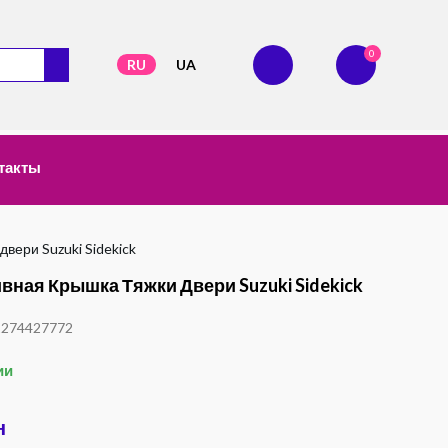
0
RU
UA
такты
вери Suzuki Sidekick
вная Крышка Тяжки Двери Suzuki Sidekick
1274427772
ии
н