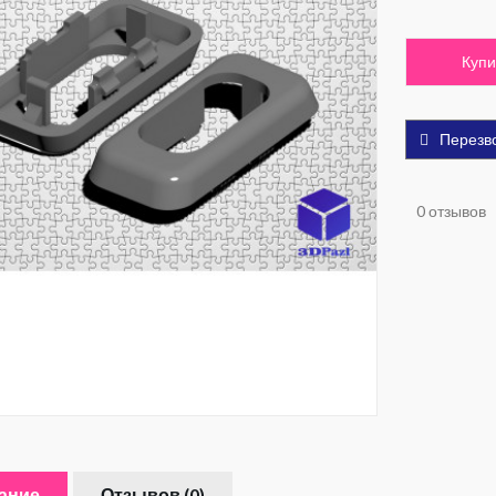
Купи
Перезв
0 отзывов
ание
Отзывов (0)