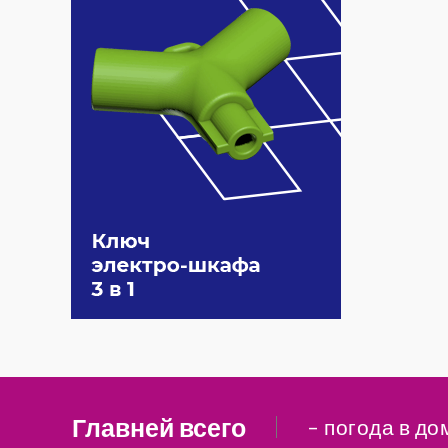
Главней всего
– погода в до