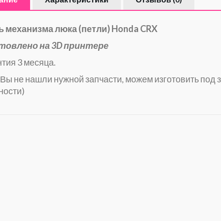
ь механизма люка (петли) Honda CRX
товлено на 3D принтере
тия 3 месяца.
Вы не нашли нужной запчасти, можем изготовить под з
ности)