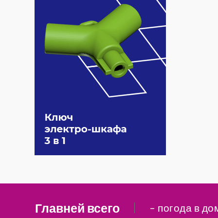
Главней всего
– погода в до