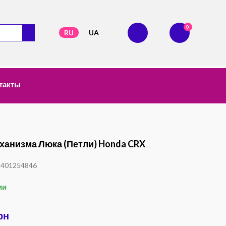
0
RU
UA
такты
ханизма Люка (петли) Honda CRX
1401254846
ии
рн