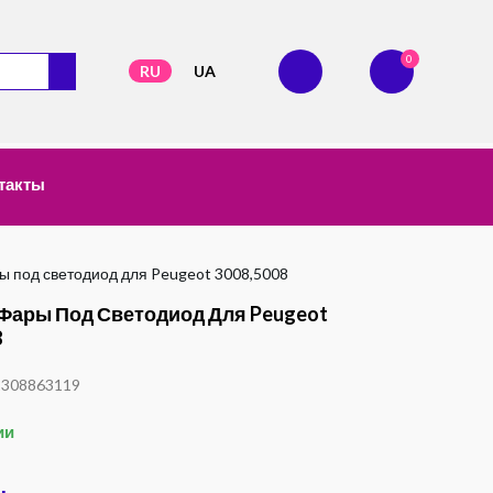
0
RU
UA
такты
ы под светодиод для Peugeot 3008,5008
Фары Под Светодиод Для Peugeot
8
1308863119
ии