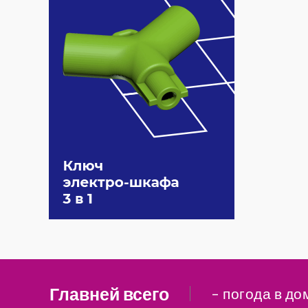
Главней всего
– погода в до