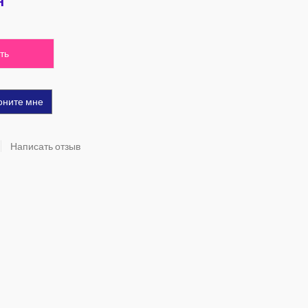
н
ть
оните мне
Написать отзыв