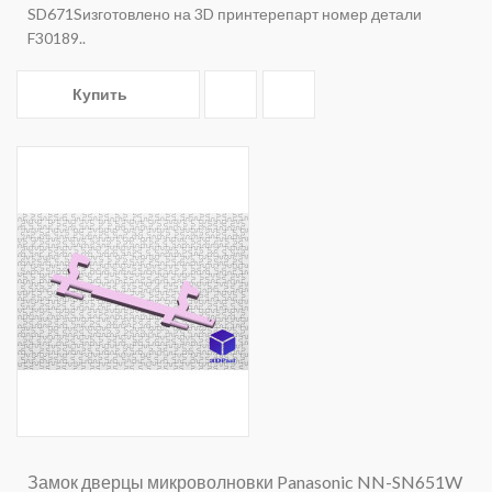
SD671Sизготовлено на 3D принтерепарт номер детали
F30189..
Купить
Замок дверцы микроволновки Panasonic NN-SN651W