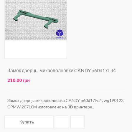
Замок дверцы микроволновки CANDY p60d17l-d4
210.00 грн
Замок дверцы микроволновки CANDY p60d17l-d4, wg190122,
CPMW 20710M изготовлено на 3D принтере..
Купить