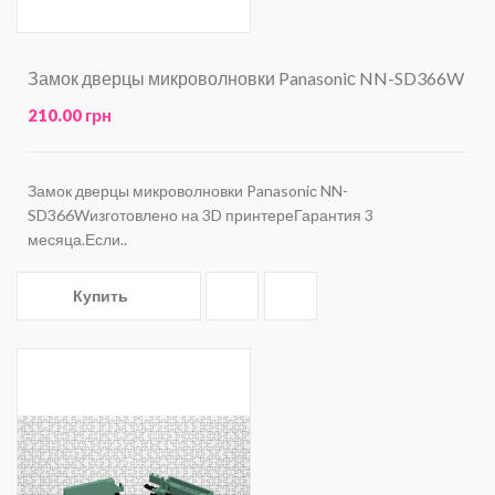
Замок дверцы микроволновки Panasoniс NN-SD366W
210.00 грн
Замок дверцы микроволновки Panasoniс NN-
SD366Wизготовлено на 3D принтереГарантия 3
месяца.Если..
Купить