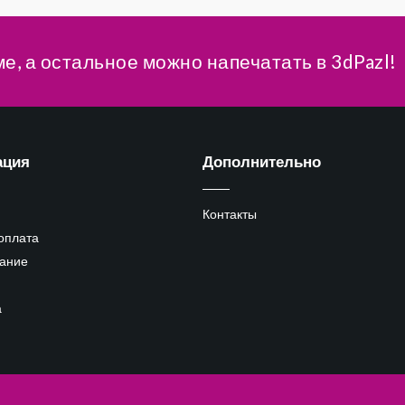
ме, а остальное можно напечатать в 3dPazl!
ация
Дополнительно
Контакты
 оплата
ание
а