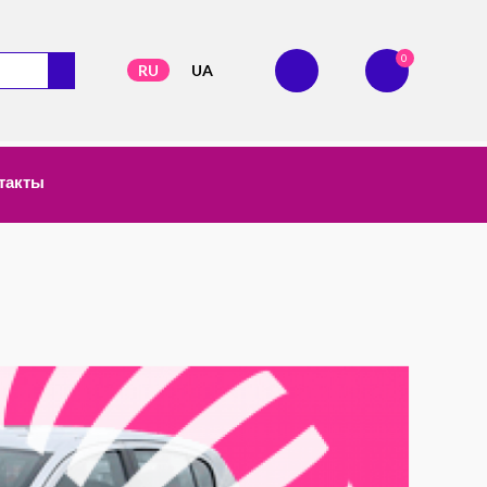
0
RU
UA
такты