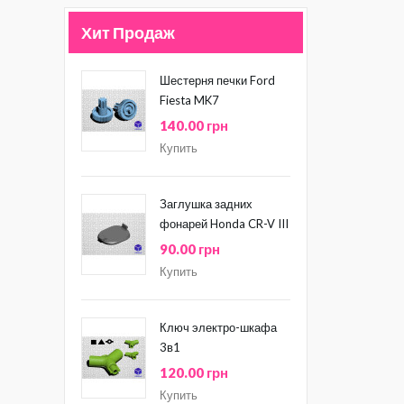
Хит Продаж
Шестерня печки Ford
Fiesta MK7
140.00 грн
Купить
Заглушка задних
фонарей Honda CR-V III
90.00 грн
Купить
Ключ электро-шкафа
3в1
120.00 грн
Купить